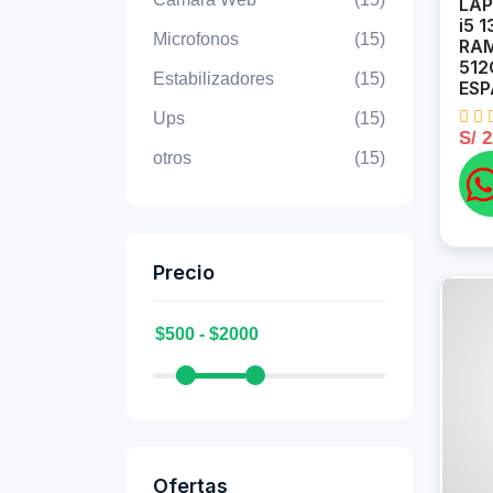
LAP
i5 
Microfonos
(15)
RAM
512
Estabilizadores
(15)
ES
Ups
(15)
S/ 
otros
(15)
Precio
Ofertas