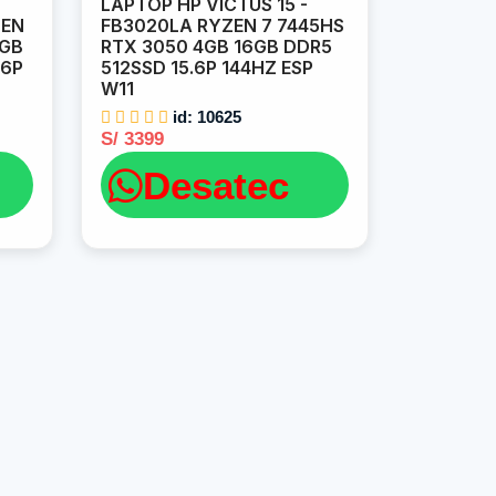
LAPTOP HP VICTUS 15 -
ZEN
FB3020LA RYZEN 7 7445HS
2GB
RTX 3050 4GB 16GB DDR5
.6P
512SSD 15.6P 144HZ ESP
W11
id: 10625
S/ 3399
Desatec