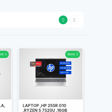
ock: 1
Stock: 2
LA,
LAPTOP ,HP 255R G10
,RYZEN 5 7520U ,16GB