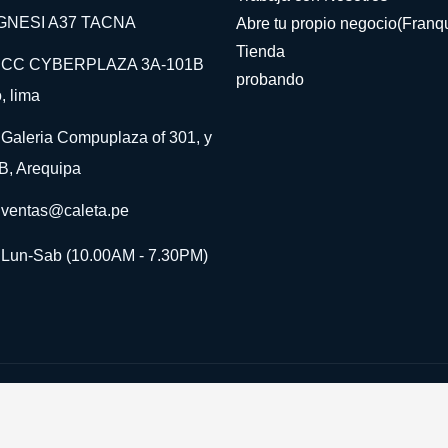
NESI A37 TACNA
Abre tu propio negocio(Franqu
Tienda
CC CYBERPLAZA 3A-101B
probando
, lima
Galeria Compuplaza of 301, y
B, Arequipa
ventas@caleta.pe
Lun-Sab (10.00AM - 7.30PM)
©Derechos Reservados
Gydref
2024
Si