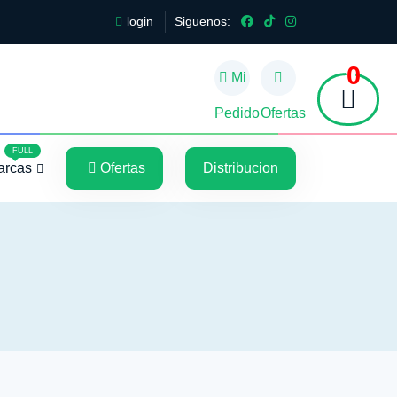
login
Siguenos:
0
Mi
Pedido
Ofertas
5
5
FULL
arcas
Ofertas
Distribucion