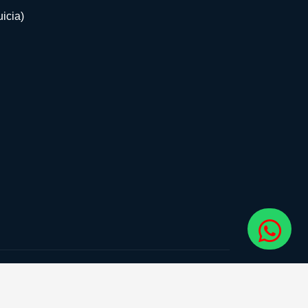
icia)
guenos: