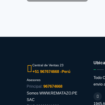
Ubic
Central de Ventas 23
+51 967674668 -Perú
Todo C
Asesores
envio a
967674668
Principal:
Somos WWW.REMATAZO.PE
SAC
1945 