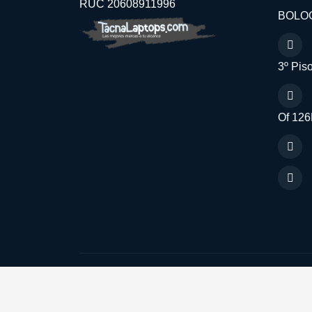
RUC 20608911996
BOLOG
3º Piso
Of 126
Aceptamos: