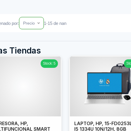
nado por:
1-15 de nan
Precio
as Tiendas
Stock: 5
St
RESORA, HP,
LAPTOP, HP, 15-FD0253
TIFUNCIONAL SMART
I5 1334U 10N/12H, 8GB