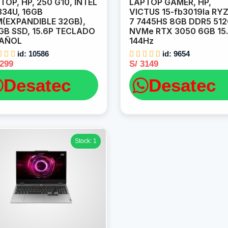
TOP, HP, 250 G10, INTEL
LAPTOP GAMER, HP,
1334U, 16GB
VICTUS 15-fb3019la RY
(EXPANDIBLE 32GB),
7 7445HS 8GB DDR5 51
GB SSD, 15.6P TECLADO
NVMe RTX 3050 6GB 15
PAÑOL
144Hz
id: 10586
id: 9654
2299
S/ 3149
Desatec
Desatec
Stock: 1