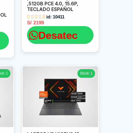
,512GB PCE 4.0, 15.6P,
TECLADO ESPAÑOL
ÑOL
id: 10411
S/ 2199
Desatec
ock: 1
Stock: 1