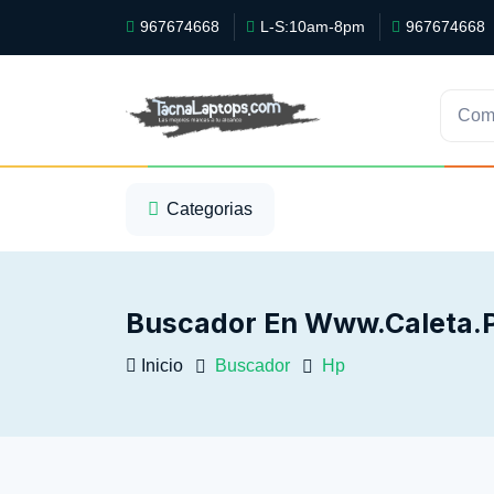
967674668
L-S:10am-8pm
967674668
Com
1
2
3
Categorias
Buscador En Www.caleta.
Inicio
Buscador
Hp