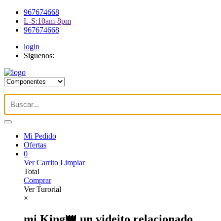
967674668
L-S:10am-8pm
967674668
login
Siguenos:
Mi Pedido
Ofertas
0
Ver Carrito
Limpiar
Total
Comprar
Ver Turorial
×
mi King👑 un videito relacionado