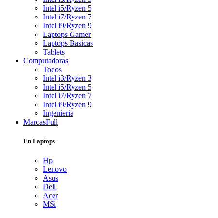
Intel i5/Ryzen 5
Intel i7/Ryzen 7
Intel i9/Ryzen 9
Laptops Gamer
Laptops Basicas
Tablets
Computadoras
Todos
Intel i3/Ryzen 3
Intel i5/Ryzen 5
Intel i7/Ryzen 7
Intel i9/Ryzen 9
Ingenieria
Marcas
Full
En Laptops
Hp
Lenovo
Asus
Dell
Acer
MSi