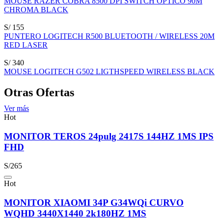
MOUSE RAZER COBRA 8500 DPI SWITCH OPTICO 90M
CHROMA BLACK
S/ 155
PUNTERO LOGITECH R500 BLUETOOTH / WIRELESS 20M
RED LASER
S/ 340
MOUSE LOGITECH G502 LIGTHSPEED WIRELESS BLACK
Otras Ofertas
Ver más
Hot
MONITOR TEROS 24pulg 2417S 144HZ 1MS IPS
FHD
S/265
Hot
MONITOR XIAOMI 34P G34WQi CURVO
WQHD 3440X1440 2k180HZ 1MS