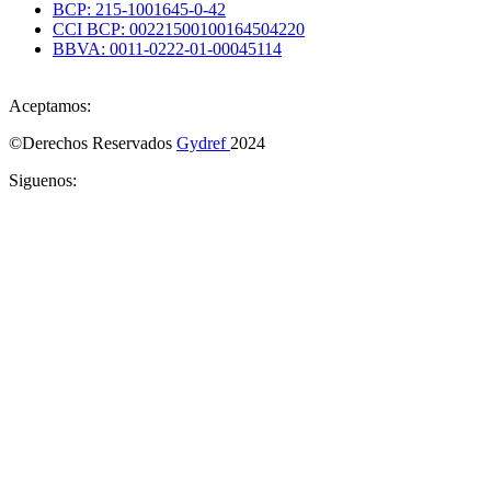
BCP: 215-1001645-0-42
CCI BCP: 00221500100164504220
BBVA: 0011-0222-01-00045114
Aceptamos:
©Derechos Reservados
Gydref
2024
Siguenos: