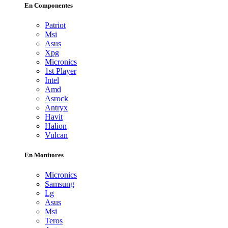
En Componentes
Patriot
Msi
Asus
Xpg
Micronics
1st Player
Intel
Amd
Asrock
Antryx
Havit
Halion
Vulcan
En Monitores
Micronics
Samsung
Lg
Asus
Msi
Teros