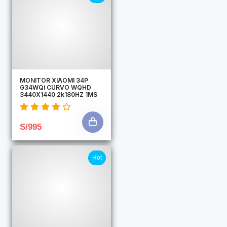
MONITOR XIAOMI 34P
G34WQi CURVO WQHD
3440X1440 2k180HZ 1MS
S/995
Hot