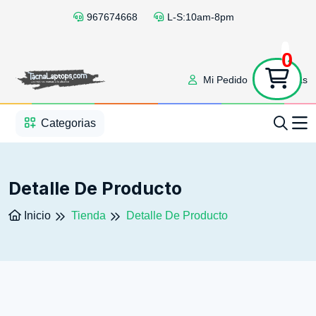
967674668
L-S:10am-8pm
0
Mi Pedido
Ofertas
1
2
3
4
5
5
Categorias
Detalle De Producto
Inicio
Tienda
Detalle De Producto